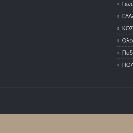
Γεν
ΕΛΛ
ΚΟ
Ολε
Ποδ
ΠΟΛ