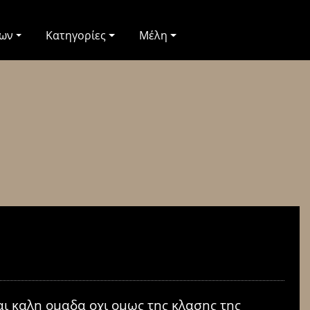
των
Κατηγορίες
Μέλη
ι καλη ομαδα οχι ομως της κλασης της