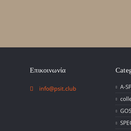
Επικοινωνία
Cate
A-S
info@psit.club
coll
GOS
SPE