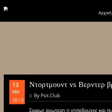
Αρχική
Ντορτμουντ vs Βερντερ β
13
Ιαν
By
Psit.club
20:13
Σαφως ανωτερη η γηπεδουχος και πιο