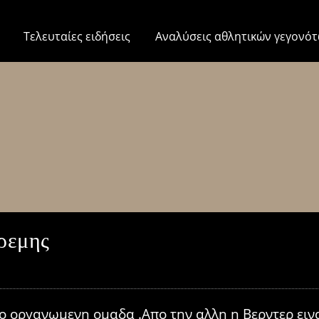
Τελευταίες ειδήσεις
Αναλύσεις αθλητικών γεγονό
ρεμης
 οργανωμενη ομαδα .Απο την αλλη η Βερντερ εινα