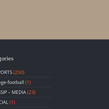
gories
PORTS
(250)
ege-football
(1)
SIP – ΜΕDIA
(23)
CIAL
(1)