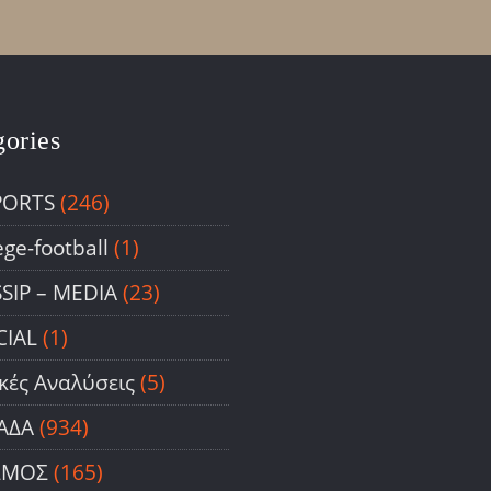
gories
PORTS
(246)
ege-football
(1)
SIP – ΜΕDIA
(23)
CIAL
(1)
ικές Αναλύσεις
(5)
ΑΔΑ
(934)
ΣΜΟΣ
(165)