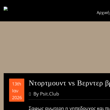
Αρχική
Ντορτμουντ vs Βερντερ β
13th
Ιαν
By
Psit.club
2026
Σαφως ανωτερη η γηπεδουχος και πιο