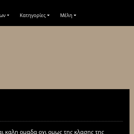
των
Κατηγορίες
Μέλη
ι καλη ομαδα οχι ομως της κλασης της