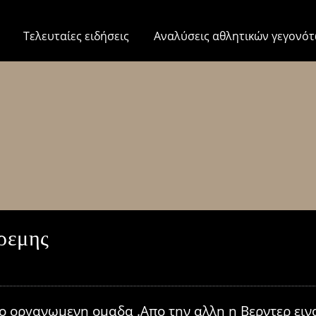
Τελευταίες ειδήσεις
Αναλύσεις αθλητικών γεγονό
ρεμης
 οργανωμενη ομαδα .Απο την αλλη η Βερντερ εινα