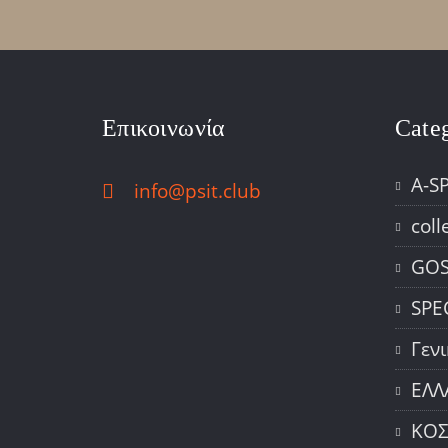
Επικοινωνία
Cate
A-S
info@psit.club
coll
GOS
SPE
Γεν
ΕΛΛ
ΚΟ