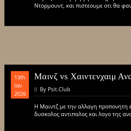
Ντορμουντ, και πιστεουμε οτι θα φα
Μαινζ vs Χαιντενχαιμ Αν
13th
Ιαν
By
Psit.club
2026
Η Μαιντζ με την αλλαγη προπονητη ε
δυσκολος αντιπαλος και λογο της αν