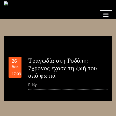
Τραγωδία στη Ροδόπη:
26
Δεκ
7χρονος έχασε τη ζωή του
17:03
από φωτιά
By