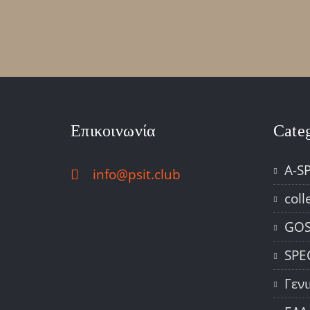
Επικοινωνία
Cate
A-S
info@psit.club
coll
GOS
SPE
Γεν