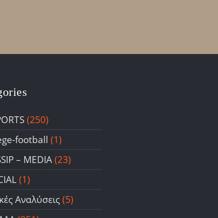
gories
PORTS
(250)
ege-football
(1)
SIP – ΜΕDIA
(23)
CIAL
(1)
ικές Αναλύσεις
(5)