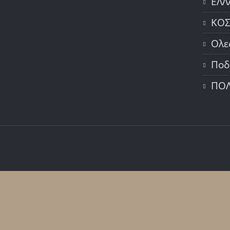
ΕΛΛ
ΚΟ
Ολε
Ποδ
ΠΟΛ