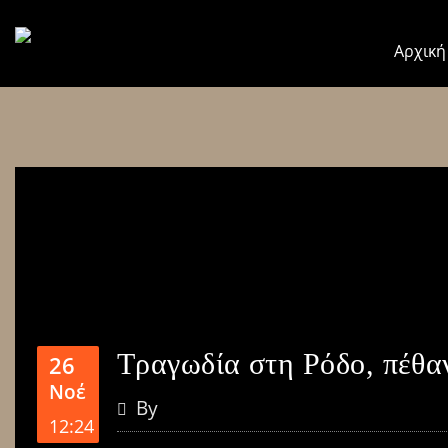
Αρχική
Τραγωδία στη Ρόδο, πέθα
26
Νοέ
By
12:24