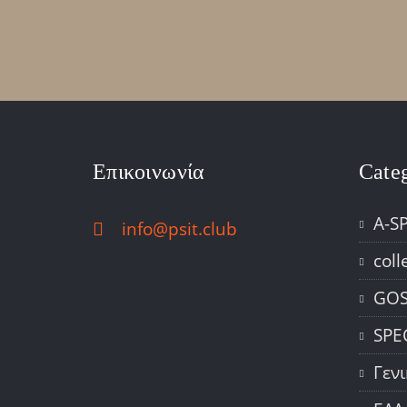
Επικοινωνία
Cate
A-S
info@psit.club
coll
GOS
SPE
Γεν