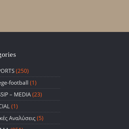
gories
PORTS
(250)
ege-football
(1)
SIP – ΜΕDIA
(23)
CIAL
(1)
ικές Αναλύσεις
(5)