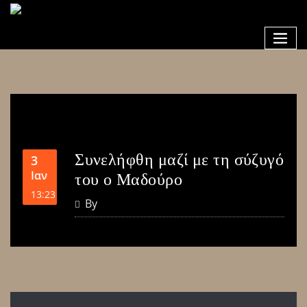
Συνελήφθη μαζί με τη σύζυγό
3
Ιαν
του ο Μαδούρο
13:23
By