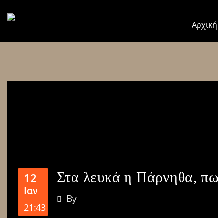
Αρχική
Στα λευκά η Πάρνηθα, πως
12
Ιαν
By
21:43