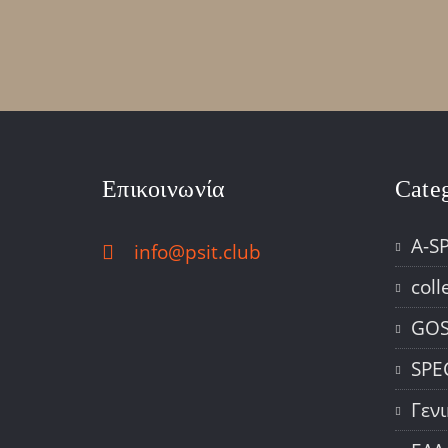
Επικοινωνία
Cate
A-S
info@psit.club
coll
GOS
SPE
Γεν