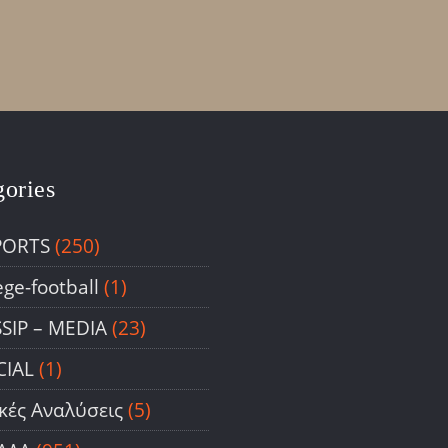
gories
PORTS
(250)
ege-football
(1)
SIP – ΜΕDIA
(23)
CIAL
(1)
ικές Αναλύσεις
(5)