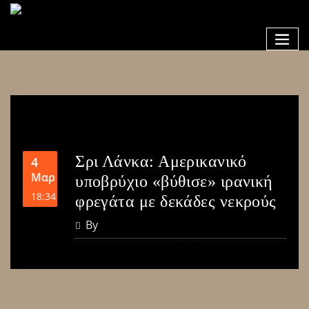
Σρι Λάνκα: Αμερικανικό
4
Μαρ
υποβρύχιο «βύθισε» ιρανική
18:34
φρεγάτα με δεκάδες νεκρούς
By