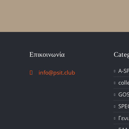
Επικοινωνία
Cate
A-S
info@psit.club
coll
GOS
SPE
Γεν