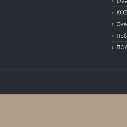
ΕΛΛ
ΚΟ
Ολε
Ποδ
ΠΟΛ