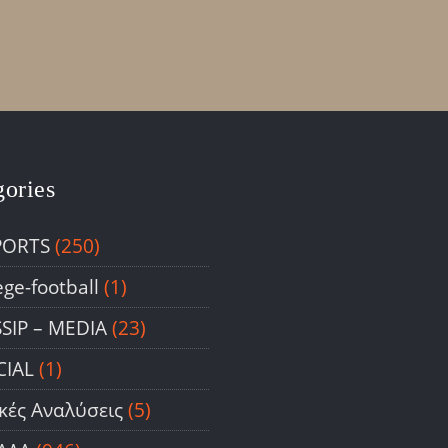
gories
PORTS
(250)
ege-football
(1)
SIP – ΜΕDIA
(23)
CIAL
(1)
ικές Αναλύσεις
(5)