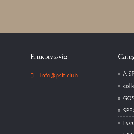
Επικοινωνία
Cate
A-S
info@psit.club
coll
GOS
SPE
Γεν