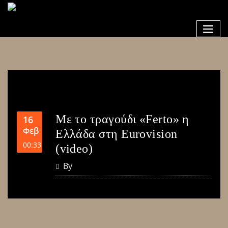
Με το τραγούδι «Ferto» η
16
Φεβ
Ελλάδα στη Eurovision
00:33
(video)
By