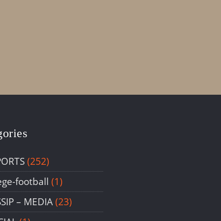
gories
PORTS
(252)
ege-football
(1)
SIP – ΜΕDIA
(23)