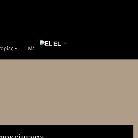
EL
γορίες
Μέλη
υποκείμενα»