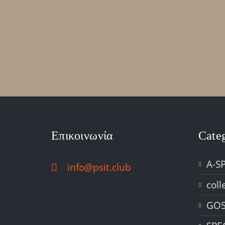
Επικοινωνία
Cate
A-S
info@psit.club
coll
GOS