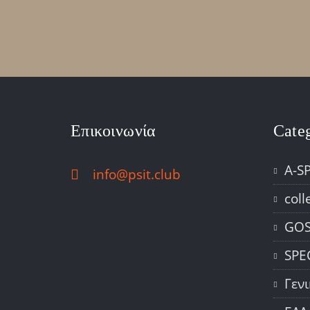
Επικοινωνία
Cate
A-S
info@psit.club
coll
GOS
SPE
Γεν