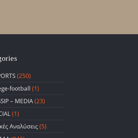
gories
PORTS
(250)
ege-football
(1)
SIP – ΜΕDIA
(23)
CIAL
(1)
ικές Αναλύσεις
(5)