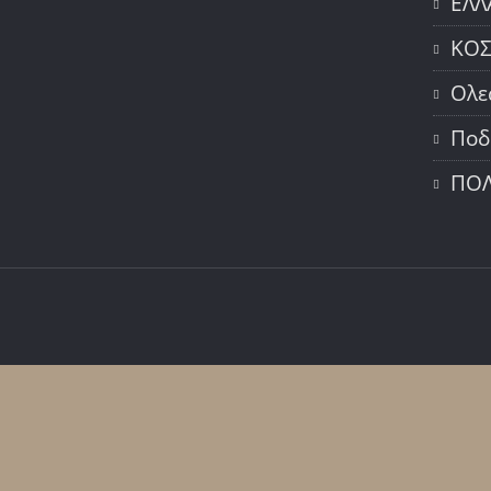
ΕΛΛ
ΚΟ
Ολε
Ποδ
ΠΟΛ