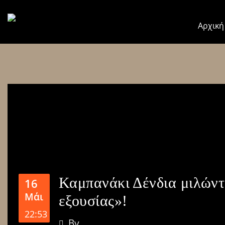
Αρχική
Καμπανάκι Δένδια μιλώντ
16
Μάι
εξουσίας»!
22:53
By