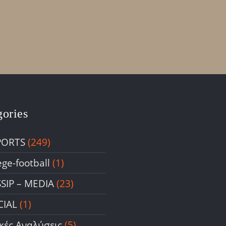
gories
PORTS
(249)
ege-football
(1)
SIP – ΜΕDIA
(23)
CIAL
(1)
ικές Αναλύσεις
(5)