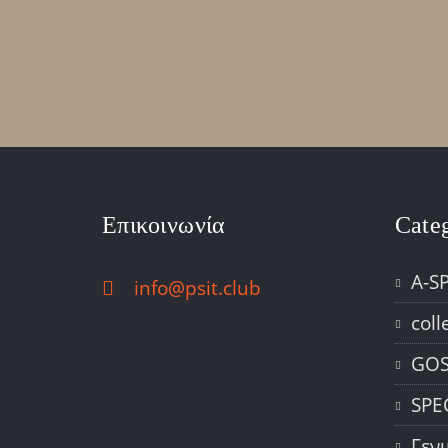
Επικοινωνία
Cate
A-S
info@psit.club
coll
GOS
SPE
Γεν