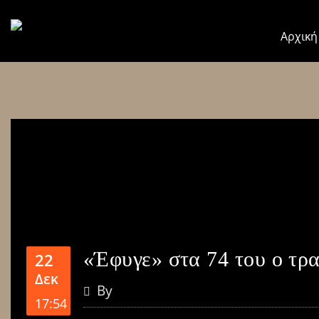
Αρχική
«Έφυγε» στα 74 του ο τρ
22
Δεκ
By
17:54