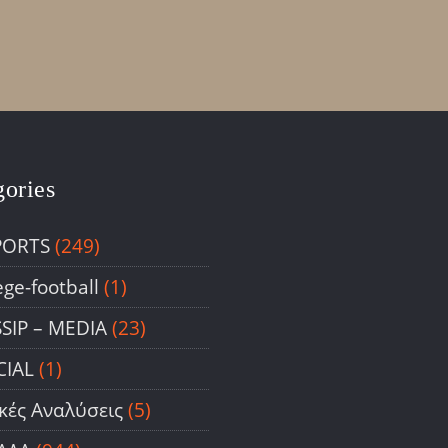
gories
PORTS
(249)
ege-football
(1)
SIP – ΜΕDIA
(23)
CIAL
(1)
ικές Αναλύσεις
(5)