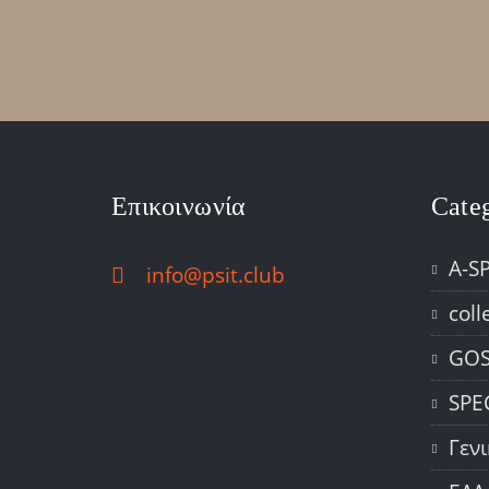
Επικοινωνία
Cate
A-S
info@psit.club
coll
GOS
SPE
Γεν