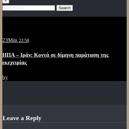
×
Search
23
Μάι
22:58
ΗΠΑ – Ιράν: Κοντά σε δίμηνη παράταση της
εκεχειρίας
by
Leave a Reply