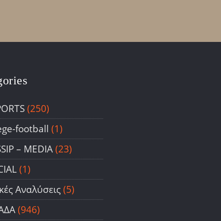
gories
PORTS
(250)
ege-football
(1)
SIP – ΜΕDIA
(23)
CIAL
(1)
ικές Αναλύσεις
(5)
ΑΔΑ
(946)