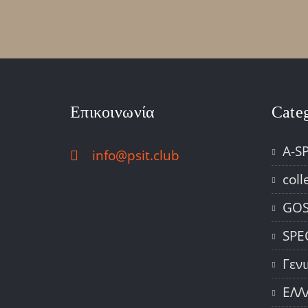
Επικοινωνία
Cate
A-S
info@psit.club
coll
GOS
SPE
Γεν
ΕΛΛ