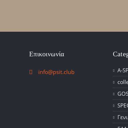
Επικοινωνία
Cate
A-S
info@psit.club
coll
GOS
SPE
Γεν