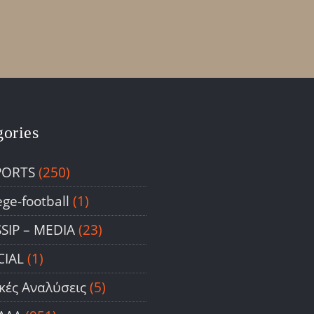
gories
PORTS
(250)
ege-football
(1)
SIP – ΜΕDIA
(23)
CIAL
(1)
ικές Αναλύσεις
(5)