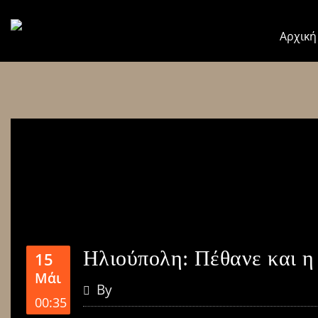
Αρχική
Ηλιούπολη: Πέθανε και η
15
Μάι
By
00:35