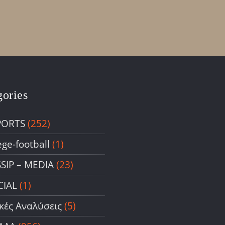
gories
PORTS
(252)
ege-football
(1)
SIP – ΜΕDIA
(23)
CIAL
(1)
ικές Αναλύσεις
(5)