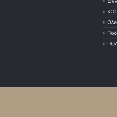
ΕΛΛ
ΚΟ
Ολε
Ποδ
ΠΟΛ