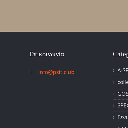
Επικοινωνία
Cate
A-S
info@psit.club
coll
GOS
SPE
Γεν