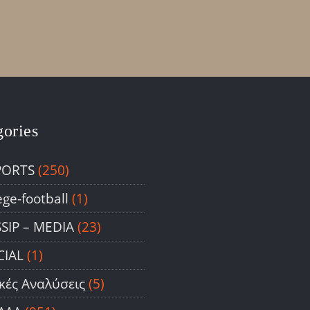
gories
PORTS
(250)
ege-football
(1)
SIP – ΜΕDIA
(23)
CIAL
(1)
ικές Αναλύσεις
(5)