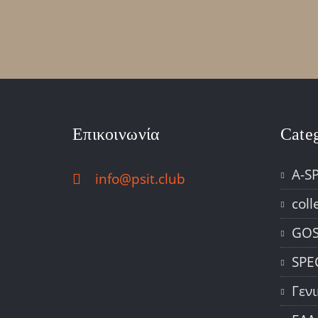
Επικοινωνία
Cate
A-S
info@psit.club
coll
GOS
SPE
Γεν