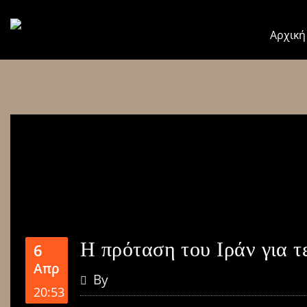
Αρχική
Η πρόταση του Ιράν για 
6
Απρ
By
20:53