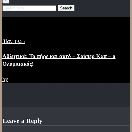
×
Search
3
Ιαν
19:55
Αθλητικά: Το πήρε και αυτό – Σούπερ Καπ – ο
Ολυμπιακός!
by
Leave a Reply