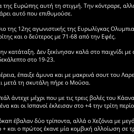
α της Ευρώπης αυτή τη στιγμή. Την κόντραρε, αλλ
άρει αυτό που επιθυμούσε.
ίσιο της 12ης αγωνιστικής της Ευρωλίγκας Ολυμπι
της και ο δεύτερος με 71-68 από την Εφές.
την κατάταξη. Δεν ξεκίνησαν καλά στο παιχνίδι με
δεκάλεπτο στο 19-23.
εια, έπαιξε άμυνα και με μακρινά σουτ του Λαρε
αι μετά τη σκυτάλη πήρε ο Μούσα.
Ρεάλ άντεχε μέχρι που με τις τρεις βολές του Κάαν
α και οι Ισπανοί έκλεισαν στο +4 την τρίτη περίο
καπ έβαλαν δύο τρίποντα, αλλά ο Χεζόνια με μεγά
+ και ο πρώτος έκανε μία κομβική αλλοίωση σε τρ