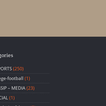
gories
PORTS
(250)
ege-football
(1)
SIP – ΜΕDIA
(23)
CIAL
(1)