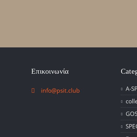
Επικοινωνία
Cate
A-S
info@psit.club
coll
GOS
SPE