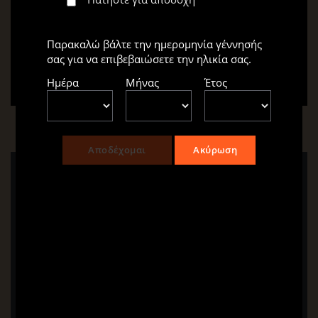
Αθλητικά: Ολυμπιακός,
22
Μάι
έτοιμος για τον θρόνο!
Παρακαλώ βάλτε την ημερομηνία γέννησής
20:48
σας για να επιβεβαιώσετε την ηλικία σας.
By
Ημέρα
Μήνας
Έτος
Leave a Reply
Η ηλ. διεύθυνση σας δεν δημοσιεύεται.
Τα
υποχρεωτικά πεδία σημειώνονται με
*
Comment