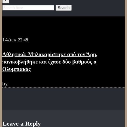
×
Search
14
Δεκ
22:48
Αθλητικά: Μπλοκαρίστηκε από τον Άρη,
πανικοβλήθηκε και έχασε δύο βαθμούς ο
Ολυμπιακός
by
Leave a Reply