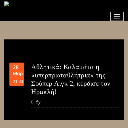
Αθλητικά: Καλαμάτα η
28
Μαρ
«υπερπρωταθλήτρια» της
21:33
Σούπερ Λιγκ 2, κέρδισε τον
Ηρακλή!
By