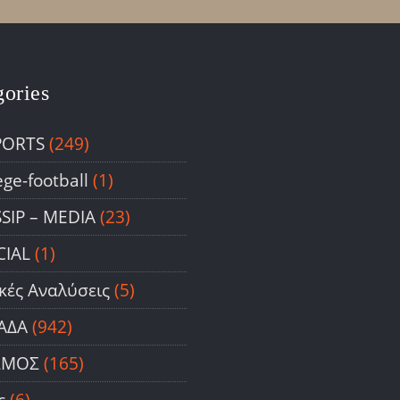
gories
PORTS
(249)
ege-football
(1)
SIP – ΜΕDIA
(23)
CIAL
(1)
ικές Αναλύσεις
(5)
ΑΔΑ
(942)
ΣΜΟΣ
(165)
ς
(6)