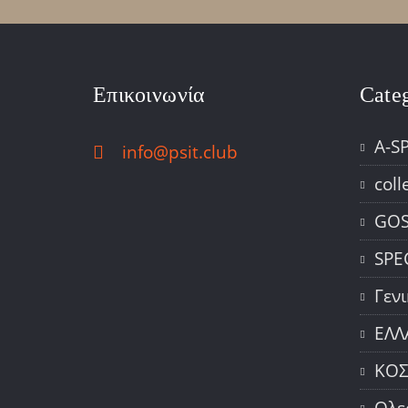
Επικοινωνία
Cate
A-S
info@psit.club
coll
GOS
SPE
Γεν
ΕΛΛ
ΚΟ
Ολε